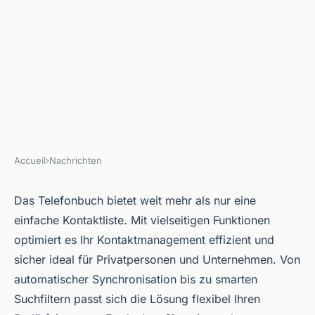
Accueil
›
Nachrichten
NACHRICHTEN
Das telefonbuch: die beste
Das Telefonbuch bietet weit mehr als nur eine
einfache Kontaktliste. Mit vielseitigen Funktionen
kontaktmanagement-lösung
optimiert es Ihr Kontaktmanagement effizient und
für sie
sicher ideal für Privatpersonen und Unternehmen. Von
automatischer Synchronisation bis zu smarten
Gangulf
•
18/06/2025 16:51
•
9 min de lecture
Suchfiltern passt sich die Lösung flexibel Ihren