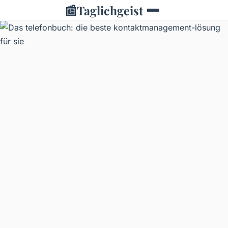
📰
Taglichgeist