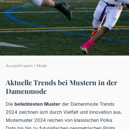
Accueil
›
Frauen / Mode
FRAUEN / MODE
Aktuelle Trends bei Mustern in der
Welche Muster sind in der
Damenmode
Damenmode besonders
beliebt?
Die
beliebtesten Muster
der Damenmode Trends
2024 zeichnen sich durch Vielfalt und Innovation aus.
Jules
•
18. Juni 2025
•
5 min de lecture
Modemuster 2024 reichen von klassischen Polka
Dots bis hin zu futuristischen geometrischen Prints.